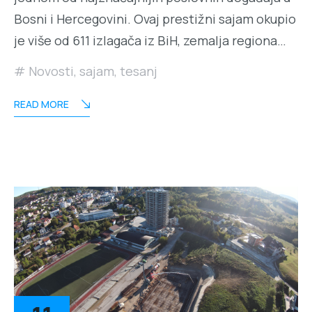
Bosni i Hercegovini. Ovaj prestižni sajam okupio
je više od 611 izlagača iz BiH, zemalja regiona…
Novosti
,
sajam
,
tesanj
READ MORE