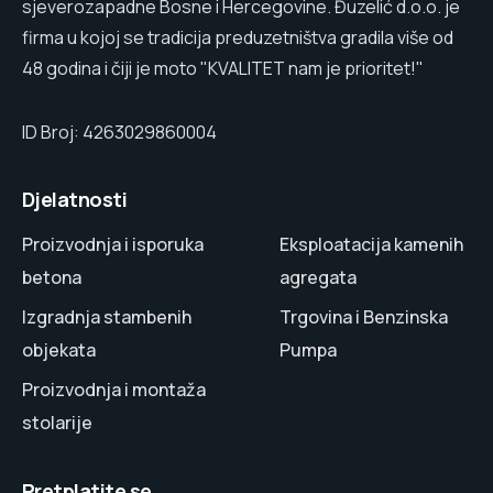
sjeverozapadne Bosne i Hercegovine. Đuzelić d.o.o. je
firma u kojoj se tradicija preduzetništva gradila više od
48 godina i čiji je moto "KVALITET nam je prioritet!"
ID Broj: 4263029860004
Djelatnosti
Proizvodnja i isporuka
Eksploatacija kamenih
betona
agregata
Izgradnja stambenih
Trgovina i Benzinska
objekata
Pumpa
Proizvodnja i montaža
stolarije
Pretplatite se