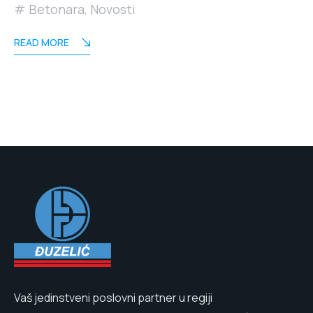
Betonara
,
Novosti
READ MORE
Vaš jedinstveni poslovni partner u regiji