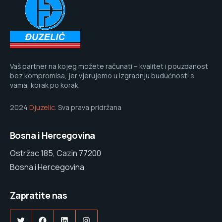
Vaš partner na kojeg možete računati – kvalitet i pouzdanost
bez kompromisa, jer vjerujemo u izgradnju budućnosti s
vama, korak po korak.
2024
Djuzelic
. Sva prava pridržana
Bosna i Hercegovina
Ostržac 185, Cazin 77200
Bosna i Hercegovina
Zapratite nas
Twitter
Facebook
LinkedIn
Instagram