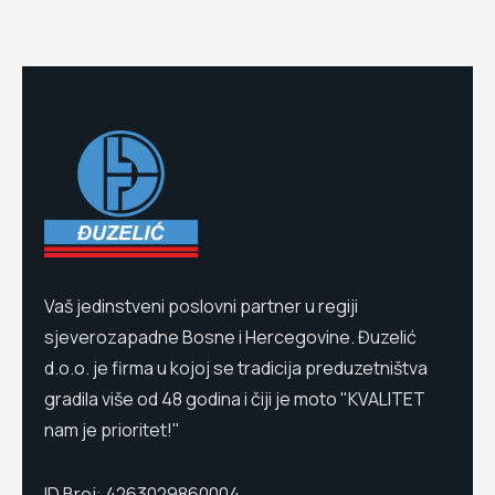
Vaš jedinstveni poslovni partner u regiji
sjeverozapadne Bosne i Hercegovine. Đuzelić
d.o.o. je firma u kojoj se tradicija preduzetništva
gradila više od 48 godina i čiji je moto "KVALITET
nam je prioritet!"
ID Broj: 4263029860004