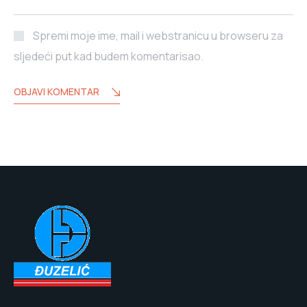
Spremi moje ime, mail i webstranicu u browseru za
sljedeći put kad budem komentarisao.
OBJAVI KOMENTAR