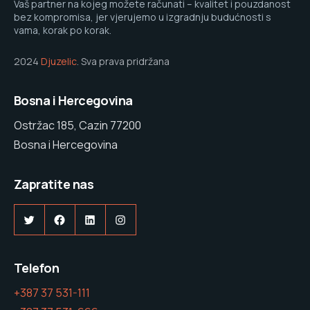
Vaš partner na kojeg možete računati – kvalitet i pouzdanost
bez kompromisa, jer vjerujemo u izgradnju budućnosti s
vama, korak po korak.
2024
Djuzelic
. Sva prava pridržana
Bosna i Hercegovina
Ostržac 185, Cazin 77200
Bosna i Hercegovina
Zapratite nas
Twitter
Facebook
LinkedIn
Instagram
Telefon
+387 37 531-111